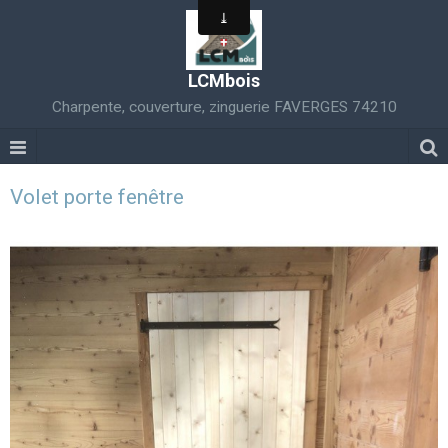
LCMbois
Charpente, couverture, zinguerie FAVERGES 74210
Volet porte fenêtre